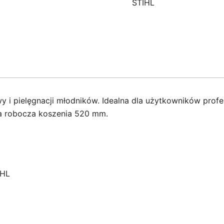
STIHL
 i pielęgnacji młodników. Idealna dla użytkowników profes
ca robocza koszenia 520 mm.
IHL