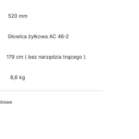
a 520 mm
łowica żyłkowa AC 46-2
9 cm ( bez narzędzia tnącego )
6 kg
linowe